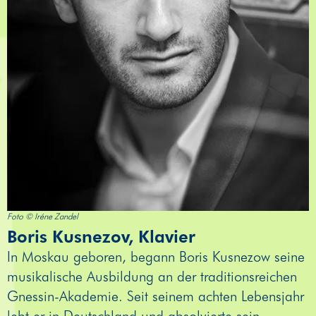
Foto © Iréne Zandel
Boris Kusnezov, Klavier
In Moskau geboren, begann Boris Kusnezow seine
musikalische Ausbildung an der traditionsreichen
Gnessin-Akademie. Seit seinem achten Lebensjahr
lebt er in Deutschland und absolvierte sein